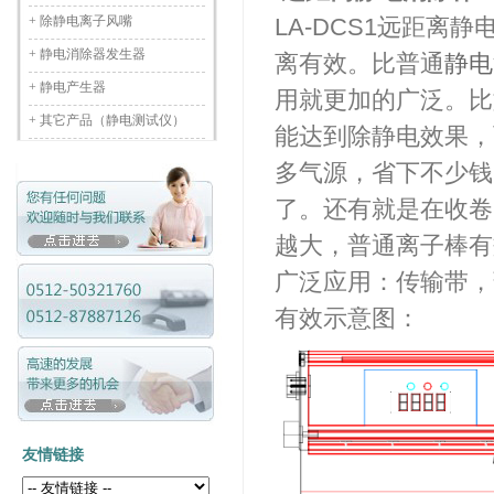
+
除静电离子风嘴
LA-DCS1远距离
+
静电消除器发生器
离有效。比普通
静电
+
静电产生器
用就更加的广泛。比
+
其它产品（静电测试仪）
能达到除静电效果，
多气源，省下不少钱
了。还有就是在收卷
越大，普通离子棒有
广泛应用：传输带，
有效示意图：
友情链接