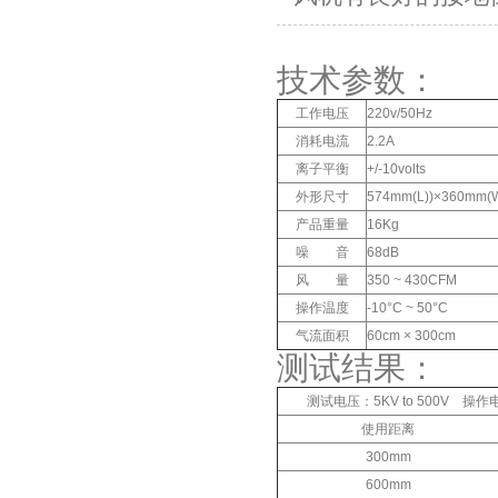
技术参数：
工作电压
220v/50Hz
消耗电流
2.2A
离子平衡
+/-10volts
外形尺寸
574mm(L))×360mm(
产品重量
16Kg
噪 音
68dB
风 量
350 ~ 430CFM
操作温度
-10°C ~ 50°C
气流面积
60cm × 300cm
测试结果：
测试电压：5KV to 500V 
使用距离
300mm
600mm